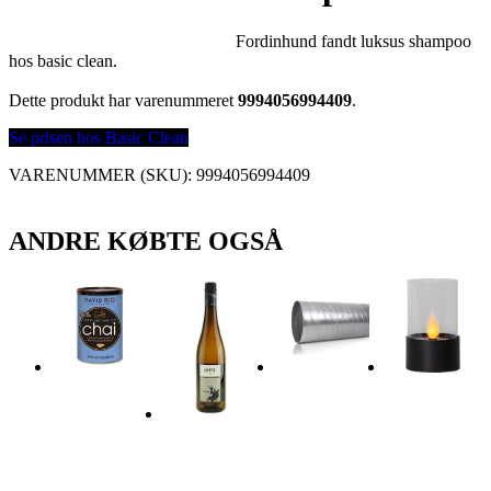
Fordinhund fandt luksus shampoo
hos basic clean.
Dette produkt har varenummeret
9994056994409
.
Se prisen hos Basic Clean
VARENUMMER (SKU):
9994056994409
ANDRE KØBTE OGSÅ