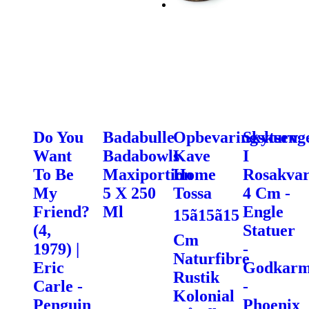
Do You
Badabulle
Opbevaringskurv
Skytseng
Want
Badabowls
Kave
I
To Be
Maxiportion
Home
Rosakvar
My
5 X 250
Tossa
4 Cm -
Friend?
Ml
Engle
15ã15ã15
(4,
Statuer
Cm
1979) |
-
Naturfibre
Eric
Godkarm
Rustik
Carle -
-
Kolonial
Penguin
Phoenix