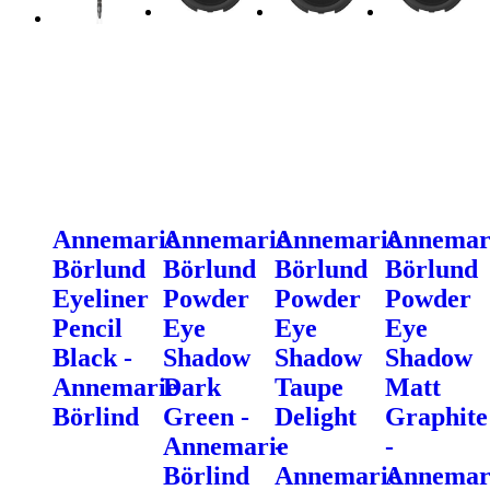
Annemarie
Annemarie
Annemarie
Annemar
Börlund
Börlund
Börlund
Börlund
Eyeliner
Powder
Powder
Powder
Pencil
Eye
Eye
Eye
Black -
Shadow
Shadow
Shadow
Annemarie
Dark
Taupe
Matt
Börlind
Green -
Delight
Graphite
Annemarie
-
-
Börlind
Annemarie
Annemar