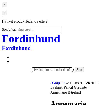
×
×
Hvilket produkt leder du efter?
Søg efter:
Fordinhund
Fordinhund
Søg
/
Graphite
/
Annemarie B�rlund
Eyeliner Pencil Graphite -
Annemarie B�rlind
Annemarie