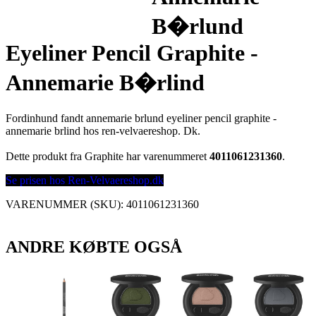
B�rlund
Eyeliner Pencil Graphite -
Annemarie B�rlind
Fordinhund fandt annemarie brlund eyeliner pencil graphite -
annemarie brlind hos ren-velvaereshop. Dk.
Dette produkt fra Graphite har varenummeret
4011061231360
.
Se prisen hos Ren-Velvaereshop.dk
VARENUMMER (SKU):
4011061231360
ANDRE KØBTE OGSÅ